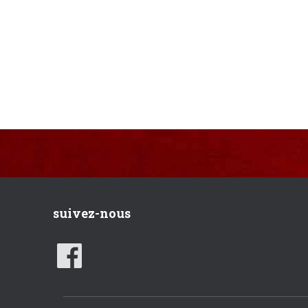
suivez-nous
F
A
C
E
B
O
O