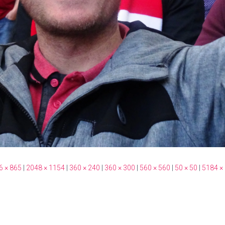
6 × 865
|
2048 × 1154
|
360 × 240
|
360 × 300
|
560 × 560
|
50 × 50
|
5184 ×