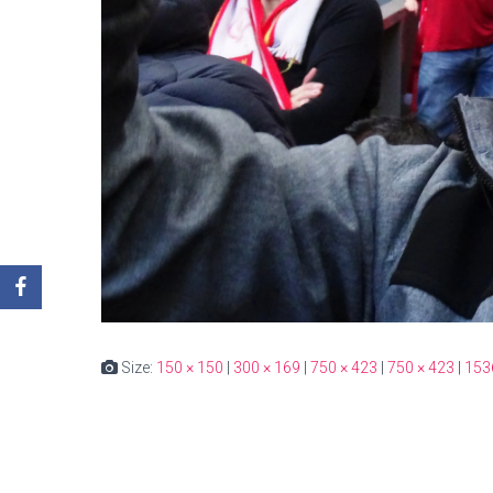
Size:
150 × 150
|
300 × 169
|
750 × 423
|
750 × 423
|
153