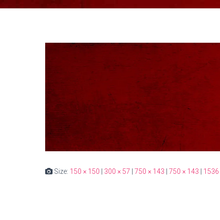
Size:
150 × 150
|
300 × 57
|
750 × 143
|
750 × 143
|
1536