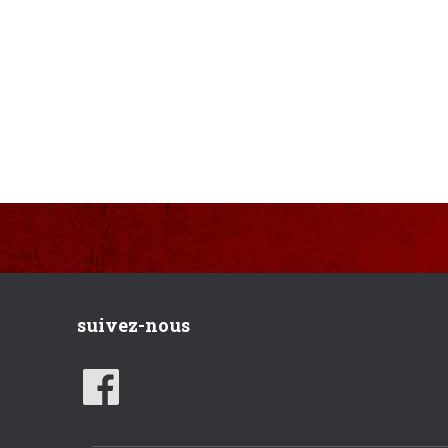
suivez-nous
F
A
C
E
B
O