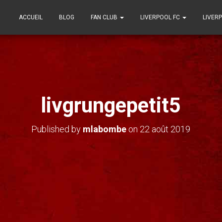
ACCUEIL
BLOG
FAN CLUB
LIVERPOOL FC
LIVER
livgrungepetit5
Published by
mlabombe
on
22 août 2019