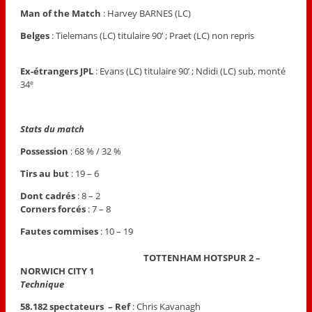
Man of the Match
: Harvey BARNES (LC)
Belges
: Tielemans (LC) titulaire 90’ ; Praet (LC) non repris
Ex-étrangers JPL
: Evans (LC) titulaire 90’ ; Ndidi (LC) sub, monté
34
e
Stats du match
Posses
sion
: 68 % / 32 %
Tirs au but
: 19 – 6
Dont cadrés
: 8 – 2
Corners forcés
: 7 – 8
Fautes commises
: 10 – 19
TOTTENHAM HOTSPUR 2 –
NORWICH CITY 1
Technique
58.182 spectateurs – Ref
: Chris Kavanagh