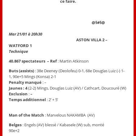
ce faire.
@§#§@
Mar 21/01 à 20h30
ASTON VILLA 2 –
WATFORD 1
Technique
40.867 spectateurs – Ref
: Martin Atkinson
Buts (assists)
: 38e Deeney (Deolofeu) 0-1, 68e Douglas Luiz (-) 1-
1, 90e+5 Mings (Konsa) 2-1
Penalty manqué
: –
Jaunes : 4
(2-2) Mings, Douglas Luiz (AV) / Cathcart, Doucouré (W)
Exclusion
:
–
Temps additionnel
: 2’ + 5’
Man of the Match
: Marvelous NAKAMBA
(AV)
Belges
: Engels (AV) blessé / Kabasele (W) sub, monté
90e+2