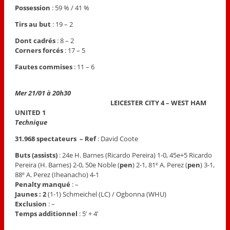
Possession
: 59 % / 41 %
Tirs au but
: 19 – 2
Dont cadrés
: 8 – 2
Corners forcés
: 17 – 5
Fautes commises
: 11 – 6
Mer 21/01 à 20h30
LEICESTER CITY 4 – WEST HAM
UNITED 1
Technique
31.968 spectateurs – Ref
: David Coote
Buts (assists)
: 24e H. Barnes (Ricardo Pereira) 1-0, 45e+5 Ricardo
Pereira (H. Barnes) 2-0, 50e Noble (
pen
) 2-1, 81
A. Perez (
pen
) 3-1,
e
88
A. Perez (Iheanacho) 4-1
e
Penalty manqué
: –
Jaunes : 2
(1-1) Schmeichel (LC) / Ogbonna (WHU)
Exclusion
: –
Temps additionnel
: 5’ + 4’