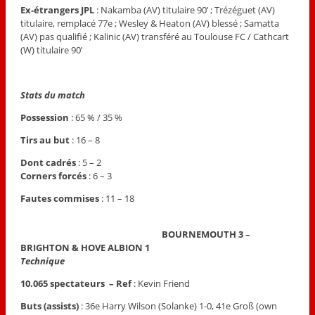
Ex-étrangers JPL
: Nakamba (AV) titulaire 90’ ; Trézéguet (AV)
titulaire, remplacé 77e ; Wesley & Heaton (AV) blessé ; Samatta
(AV) pas qualifié ; Kalinic (AV) transféré au Toulouse FC / Cathcart
(W) titulaire 90’
Stats du match
Possess
ion
: 65 % / 35 %
Tirs au but
: 16 – 8
Dont cadrés
: 5 – 2
Corners forcés
: 6 – 3
Fautes commises
: 11 – 18
BOURNEMOUTH 3 –
BRIGHTON & HOVE ALBION 1
Technique
10.065 spectateurs – Ref
: Kevin Friend
Buts (assists)
: 36e Harry Wilson (Solanke) 1-0, 41e Groß (own