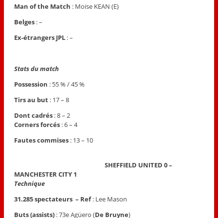
Man of the Match
: Moise KEAN (E)
Belges
: –
Ex-étrangers JPL
: –
Stats du match
Possession
: 55 % / 45 %
Tirs au but
: 17 – 8
Dont cadrés
: 8 – 2
Corners forcés
: 6 – 4
Fautes commises
: 13 – 10
SHEFFIELD UNITED 0 –
MANCHESTER CITY 1
Technique
31.285 spectateurs – Ref
: Lee Mason
Buts (assists)
: 73e Agüero (
De Bruyne
)