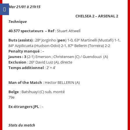
Mar 21/01 à 21h15
CHELSEA 2 – ARSENAL 2
Technique
40.577 spectateurs – Ref
: Stuart Attwell
Buts (assists)
: 28
Jorginho (
pen
) 1-0, 63
Martinelli (Mustafi) 1-1,
e
e
84
Azpilicueta (Hudson-Odoi) 2-1, 87
Bellerin (Torreira) 2-2
e
e
Penalty manqué
: –
Jaunes : 3
(2-1) Emerson ; Christensen (C) / Guendouzi (A)
Exclusion
: 26
David Luiz (A), directe
e
Temps additionnel
: 2’ + 4’
Man of the Match
: Hector BELLERIN (A)
Belge
: Batshuayi (C) sub, monté
79e
Ex-étrangers JPL
: –
Stats du match