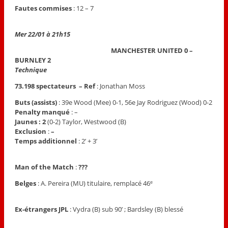
Fautes commises
: 12 – 7
Mer 22/01 à 21h15
MANCHESTER UNITED 0 –
BURNLEY 2
Technique
73.198 spectateurs – Ref
: Jonathan Moss
Buts (assists)
: 39e Wood (Mee) 0-1, 56e Jay Rodriguez (Wood) 0-2
Penalty manqué
: –
Jaunes : 2
(0-2) Taylor, Westwood (B)
Exclusion
:
–
Temps additionnel
: 2’ + 3’
Man of the Match
:
???
Belges
: A. Pereira (MU) titulaire, remplacé 46
e
Ex-étrangers JPL
: Vydra (B) sub 90’ ; Bardsley (B) blessé