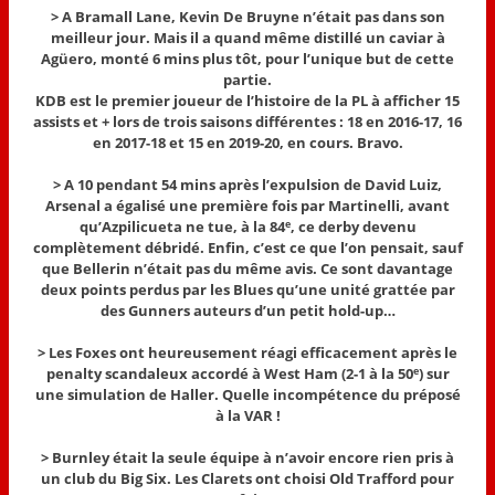
> A Bramall Lane, Kevin De Bruyne n’était pas dans son
meilleur jour. Mais il a quand même distillé un caviar à
Agüero, monté 6 mins plus tôt, pour l’unique but de cette
partie.
KDB est le premier joueur de l’histoire de la PL à afficher 15
assists et + lors de trois saisons différentes : 18 en 2016-17, 16
en 2017-18 et 15 en 2019-20, en cours. Bravo.
> A 10 pendant 54 mins après l’expulsion de David Luiz,
Arsenal a égalisé une première fois par Martinelli, avant
qu’Azpilicueta ne tue, à la 84
, ce derby devenu
e
complètement débridé. Enfin, c’est ce que l’on pensait, sauf
que Bellerin n’était pas du même avis. Ce sont davantage
deux points perdus par les Blues qu’une unité grattée par
des Gunners auteurs d’un petit hold-up…
> Les Foxes ont heureusement réagi efficacement après le
penalty scandaleux accordé à West Ham (2-1 à la 50
) sur
e
une simulation de Haller. Quelle incompétence du préposé
à la VAR !
> Burnley était la seule équipe à n’avoir encore rien pris à
un club du Big Six. Les Clarets ont choisi Old Trafford pour