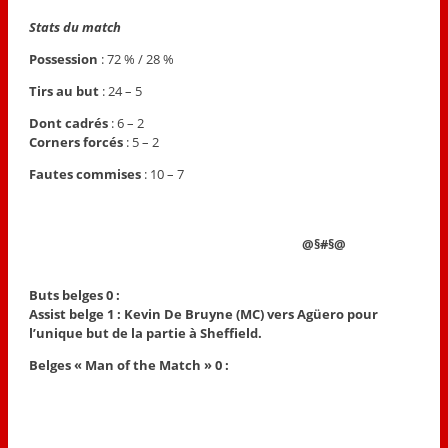
Stats du match
Possession
: 72 % / 28 %
Tirs au but
: 24 – 5
Dont cadrés
: 6 – 2
Corners forcés
: 5 – 2
Fautes commises
: 10 – 7
@§#§@
Buts belges
0 :
Assist belge 1 : Kevin De Bruyne (MC) vers Agüero pour
l’unique but de la partie à Sheffield.
Belges « Man of the Match »
0 :