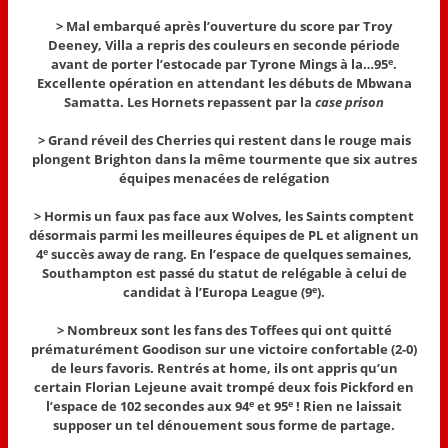
> Mal embarqué après l’ouverture du score par Troy
Deeney, Villa a repris des couleurs en seconde période
avant de porter l’estocade par Tyrone Mings à la…95
.
e
Excellente opération en attendant les débuts de Mbwana
Samatta. Les Hornets repassent par la
case prison
> Grand réveil des Cherries qui restent dans le rouge mais
plongent Brighton dans la même tourmente que six autres
équipes menacées de relégation
> Hormis un faux pas face aux Wolves, les Saints comptent
désormais parmi les meilleures équipes de PL et alignent un
4
succès away de rang. En l’espace de quelques semaines,
e
Southampton est passé du statut de relégable à celui de
candidat à l’Europa League (9
).
e
> Nombreux sont les fans des Toffees qui ont quitté
prématurément Goodison sur une victoire confortable (2-0)
de leurs favoris. Rentrés at home, ils ont appris qu’un
certain Florian Lejeune avait trompé deux fois Pickford en
l’espace de 102 secondes aux 94
et 95
! Rien ne laissait
e
e
supposer un tel dénouement sous forme de partage.