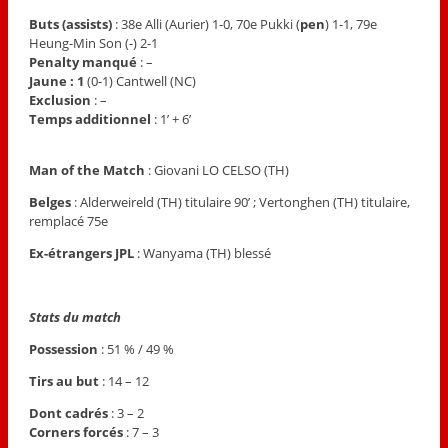
Buts (assists)
: 38e Alli (Aurier) 1-0, 70e Pukki (
pen
) 1-1, 79e
Heung-Min Son (-) 2-1
Penalty manqué
: –
Jaune : 1
(0-1) Cantwell (NC)
Exclusion
: –
Temps additionnel
: 1’ + 6’
Man of the Match
: Giovani LO CELSO (TH)
Belges
: Alderweireld (TH) titulaire 90’ ; Vertonghen (TH) titulaire,
remplacé 75e
Ex-étrangers JPL
: Wanyama (TH) blessé
Stats du match
Possession
: 51 % / 49 %
Tirs au but
: 14 – 12
Dont cadrés
: 3 – 2
Corners forcés
: 7 – 3