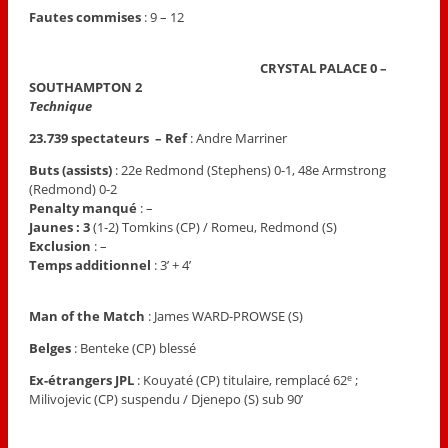
Fautes commises
: 9 – 12
CRYSTAL PALACE 0 –
SOUTHAMPTON 2
Technique
23.739 spectateurs – Ref
: Andre Marriner
Buts (assists)
: 22e Redmond (Stephens) 0-1, 48e Armstrong
(Redmond) 0-2
Penalty manqué
: –
Jaunes : 3
(1-2) Tomkins (CP) / Romeu, Redmond (S)
Exclusion
: –
Temps additionnel
: 3’ + 4’
Man of the Match
: James WARD-PROWSE (S)
Belges
: Benteke (CP) blessé
Ex-étrangers JPL
: Kouyaté (CP) titulaire, remplacé 62
;
e
Milivojevic (CP) suspendu / Djenepo (S) sub 90’