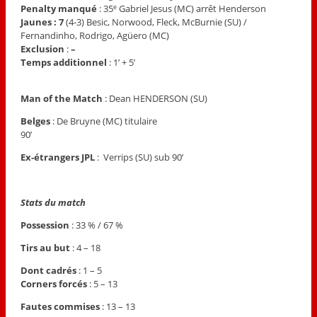
Penalty manqué
: 35
Gabriel Jesus (MC) arrêt Henderson
e
Jaunes : 7
(4-3) Besic, Norwood, Fleck, McBurnie (SU) /
Fernandinho, Rodrigo, Agüero (MC)
Exclusion
:
–
Temps additionnel
: 1’ + 5’
Man of the Match
: Dean HENDERSON (SU)
Belges
: De Bruyne (MC) titulaire
90’
Ex-étrangers JPL
: Verrips (SU) sub 90’
Stats du match
Possession
: 33 % / 67 %
Tirs au but
: 4 – 18
Dont cadrés
: 1 – 5
Corners forcés
: 5 – 13
Fautes commises
: 13 – 13