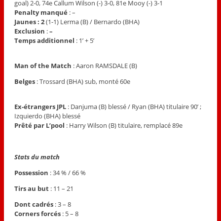
goal) 2-0, 74e Callum Wilson (-) 3-0, 81e Mooy (-) 3-1
Penalty manqué
: –
Jaunes : 2
(1-1) Lerma (B) / Bernardo (BHA)
Exclusion
:
–
Temps additionnel
: 1’ + 5’
Man of the Match
: Aaron RAMSDALE (B)
Belges
: Trossard (BHA) sub, monté 60e
Ex-étrangers JPL
: Danjuma (B) blessé / Ryan (BHA) titulaire 90’ ;
Izquierdo (BHA) blessé
Prêté par L’pool
: Harry Wilson (B) titulaire, remplacé 89e
S
tats du match
Possession
: 34 % / 66 %
Tirs au but
: 11 – 21
Dont cadrés
: 3 – 8
Corners forcés
: 5 – 8