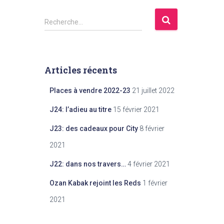
l
R
Recherche…
e
c
h
e
Articles récents
r
c
Places à vendre 2022-23
21 juillet 2022
h
e
J24: l’adieu au titre
15 février 2021
r
J23: des cadeaux pour City
8 février
:
2021
J22: dans nos travers…
4 février 2021
Ozan Kabak rejoint les Reds
1 février
2021