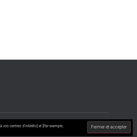
 vos centres d’intérêts] et [Par exemple,
LIVERPOOL
BILLETTERIE
GALERIE DE PHOTOS