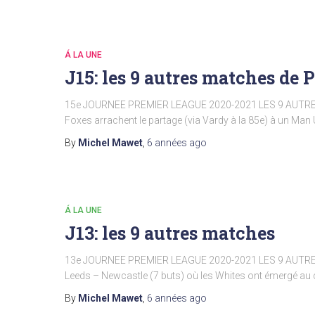
Á LA UNE
J15: les 9 autres matches de 
15e JOURNEE PREMIER LEAGUE 2020-2021 LES 9 AUTRES
Foxes arrachent le partage (via Vardy à la 85e) à un Man 
By
Michel Mawet
,
6 années
ago
Á LA UNE
J13: les 9 autres matches
13e JOURNEE PREMIER LEAGUE 2020-2021 LES 9 AUTRE
Leeds – Newcastle (7 buts) où les Whites ont émergé au c
By
Michel Mawet
,
6 années
ago