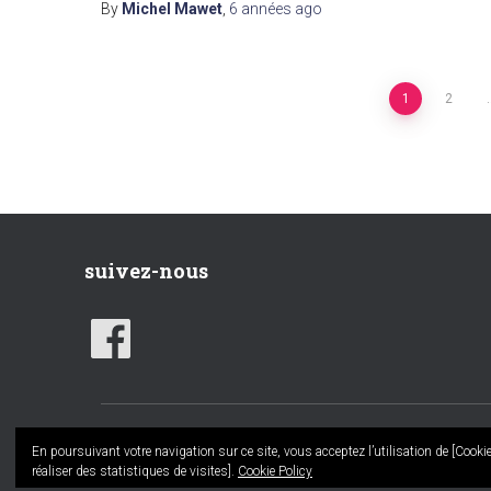
By
Michel Mawet
,
6 années
ago
Navigation
1
2
des
articles
suivez-nous
F
A
C
E
B
O
O
K
En poursuivant votre navigation sur ce site, vous acceptez l’utilisation de [Cooki
Fanclubliverpool.be
| Powered by
WordPress
réaliser des statistiques de visites].
Cookie Policy