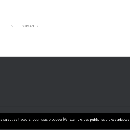
…
6
SUIVANT
es ou autres traceurs] pour vous proposer [Par exemple, des publicités ciblées adaptés à
ACCUEIL
BLOG
FAN CLUB
LIVERPOOL FC