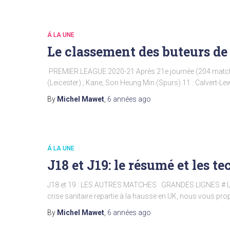
Á LA UNE
Le classement des buteurs de
PREMIER LEAGUE 2020-21 Après 21e journée (204 match
(Leicester) ; Kane, Son Heung Min (Spurs) 11 : Calvert-L
By
Michel Mawet
,
6 années
ago
Á LA UNE
J18 et J19: le résumé et les t
J18 et 19 : LES AUTRES MATCHES GRANDES LIGNES # La 
crise sanitaire repartie à la hausse en UK, nous vous p
By
Michel Mawet
,
6 années
ago