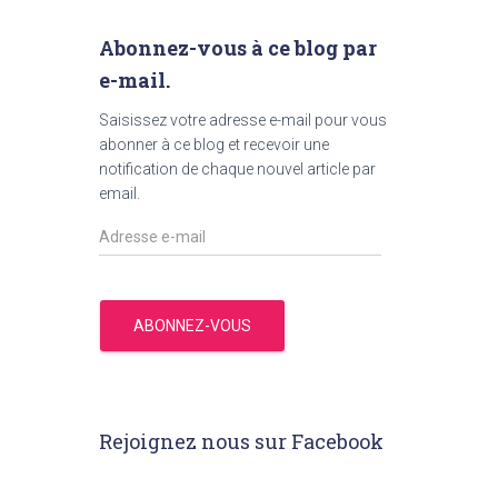
Abonnez-vous à ce blog par
e-mail.
Saisissez votre adresse e-mail pour vous
abonner à ce blog et recevoir une
notification de chaque nouvel article par
email.
A
d
r
e
s
ABONNEZ-VOUS
s
e
e
-
Rejoignez nous sur Facebook
m
a
i