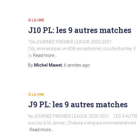
Á LA UNE
J10 PL: les 9 autres matches
10e JOURNEE PREMIER LEAGUE 2020-2021
City, emmené par un KDB exceptionnel, crucifie Burnley. Il f
la
Read more…
By
Michel Mawet
,
6 années
ago
Á LA UNE
J9 PL: les 9 autres matches
9e JOURNEE PREMIER LEAGUE 2020-2021 LES 9 AUTRE
succès à St James’, Chelsea s’empare momentanément du 
Read more…