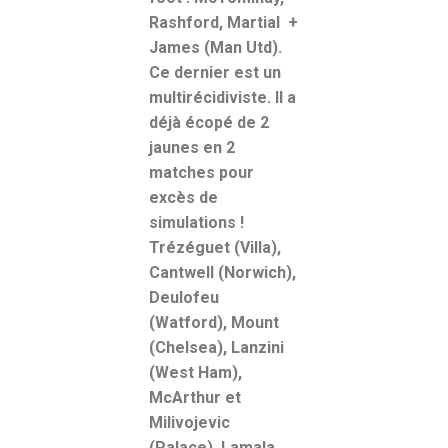
Rashford, Martial +
James (Man Utd).
Ce dernier est un
multirécidiviste. Il a
déjà écopé de 2
jaunes en 2
matches pour
excès de
simulations !
Trézéguet (Villa),
Cantwell (Norwich),
Deulofeu
(Watford), Mount
(Chelsea), Lanzini
(West Ham),
McArthur et
Milivojevic
(Palace), Lamala,