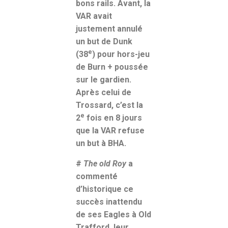
bons rails. Avant, la
VAR avait
justement annulé
un but de Dunk
e
(38
) pour hors-jeu
de Burn + poussée
sur le gardien.
Après celui de
Trossard, c’est la
e
2
fois en 8 jours
que la VAR refuse
un but à BHA.
#
The old Roy
a
commenté
d’historique ce
succès inattendu
de ses Eagles à Old
Trafford, leur