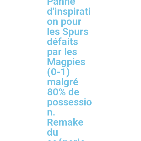
Panne
d’inspirati
on pour
les Spurs
défaits
par les
Magpies
(0-1)
malgré
80% de
possessio
n.
Remake
du