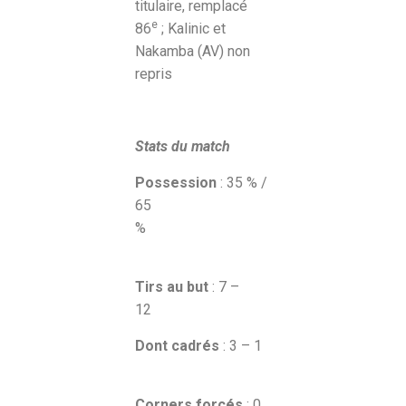
titulaire, remplacé
e
86
; Kalinic et
Nakamba (AV) non
repris
Stats du match
Possession
: 35 % /
65
%
Tirs au but
: 7 –
12
Dont cadrés
: 3 – 1
Corners forcés
: 0