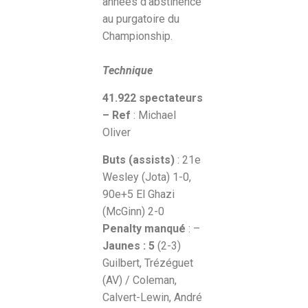
années d’abstinence
au purgatoire du
Championship.
Technique
41.922 spectateurs
– Ref
: Michael
Oliver
Buts (assists)
: 21e
Wesley (Jota) 1-0,
90e+5 El Ghazi
(McGinn) 2-0
Penalty manqué
: –
Jaunes : 5
(2-3)
Guilbert, Trézéguet
(AV) / Coleman,
Calvert-Lewin, André