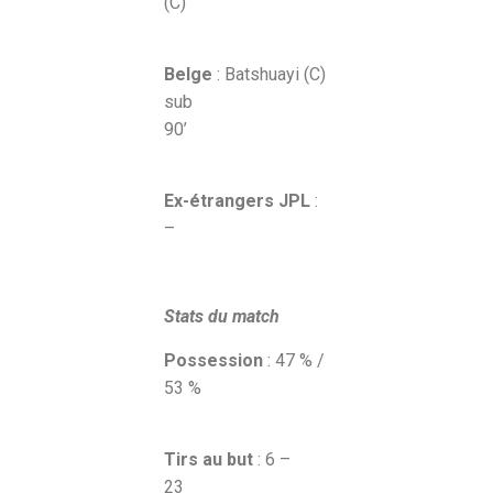
(C)
Belge
: Batshuayi (C)
sub
90’
Ex-étrangers JPL
:
–
Stats du match
Possession
: 47 % /
53 %
Tirs au but
: 6 –
23