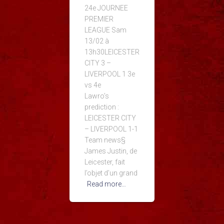
24e JOURNEE
PREMIER
LEAGUE Sam
13/02 à
13h30LEICESTER
CITY 3 –
LIVERPOOL 1 3e
vs 4e
Lawro’s
prediction :
LEICESTER CITY
– LIVERPOOL 1-1
Team news§
James Justin, de
Leicester, fait
l’objet d’un grand
Read more…