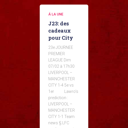
Á LA UNE
J23: des
cadeaux
pour City
23e JOURNEE
PREMIER
LEAGUE Dim
07/02 à 17h30
LIVERPOOL –
MANCHESTER
CITY 1-4 5e vs
1er Lawro’s
prediction :
LIVERPOOL –
MANCHESTER
CITY 1-1 Team
news § LFC