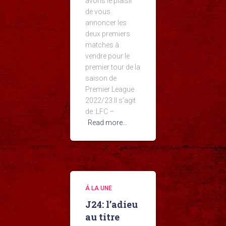
avons le plaisir
de vous
annoncer les
deux premiers
matches à
vendre pour le
premier tour de la
saison de
Premier League
2022/23.Il s’agit
de :LFC –
Read more…
Á LA UNE
J24: l’adieu
au titre