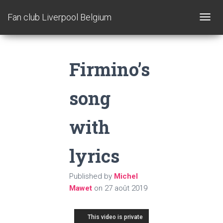
Fan club Liverpool Belgium
T
O
G
G
Firmino’s
L
E
N
song
A
V
I
with
G
A
T
lyrics
I
O
N
Published by
Michel
Mawet
on
27 août 2019