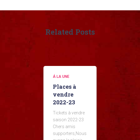
Related Posts
Á LA UNE
Places à
vendre
2022-23
Tickets à vendre
saison 2022-23
Chers amis
supporters,Nous