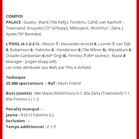
COMPOS
PALACE
: Guaita ; Ward (70e Kelly), Tomkins, Cahill, van Aanholt ;
Townsend, Kouyaté (72
Schlupp), Milivojevic, McArthur ; Zaha, J.
e
Ayew (76
Benteke)
e
L’POOL
(4-1-2-2-1)
: Alisson
7
; Alexander-Arnold
6
, Lovren
7
, van Dijk
8
, Robertson
6
; Fabinho
6
; Henderson
6
(79e Milner
6
), Wijnaldum
6
;
Oxlade-Camberlain
6
(64
Origi
6
), Firmino
7
(89
Gomez) ; Mané
8
e
e
Manager : Jürgen Klopp (All)
Les notes attribuées aux Reds par
This is Anfield
.
Technique
25.486 spectateurs – Ref
: Kevin Friend
Buts (assists)
: 49e Mané (Robertson) 0-1, 82e Zaha (Townsend) 1-1,
85e Firmino (-) 1-2
Penalty manqué
: –
Jaune : 1
(0-1) Fabinho (L)
Exclusion
:
–
Temps additionnel
: 2’ + 5’