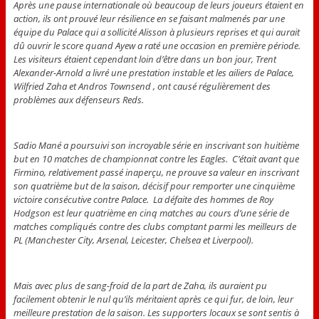
Après une pause internationale où beaucoup de leurs joueurs étaient en
action, ils ont prouvé leur résilience en se faisant malmenés par une
équipe du Palace qui a sollicité Alisson à plusieurs reprises et qui aurait
dû ouvrir le score quand Ayew a raté une occasion en première période.
Les visiteurs étaient cependant loin d’être dans un bon jour, Trent
Alexander-Arnold a livré une prestation instable et les ailiers de Palace,
Wilfried Zaha et Andros Townsend , ont causé régulièrement des
problèmes aux défenseurs Reds.
Sadio Mané a poursuivi son incroyable série en inscrivant son huitième
but en 10 matches de championnat contre les Eagles. C’était avant que
Firmino, relativement passé inaperçu, ne prouve sa valeur en inscrivant
son quatrième but de la saison, décisif pour remporter une cinquième
victoire consécutive contre Palace. La défaite des hommes de Roy
Hodgson est leur quatrième en cinq matches au cours d’une série de
matches compliqués contre des clubs comptant parmi les meilleurs de
PL (Manchester City, Arsenal, Leicester, Chelsea et Liverpool).
Mais avec plus de sang-froid de la part de Zaha, ils auraient pu
facilement obtenir le nul qu’ils méritaient après ce qui fur, de loin, leur
meilleure prestation de la saison. Les supporters locaux se sont sentis à