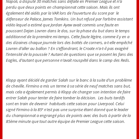
Napoli, a disputé 30 matches sans défaite en Premier League et n’a
perdu que deux points en championnat cette saison. Mais ils ont
également été aidés par la VAR lors de l’ouverture du score par le
défenseur de Palace, James Tomkins. Un but refusé par l’arbitre assistant
vidéo lequel a estimé que Jordan Ayew avait commis une faute en
poussant Dejan Lovren dans le dos, sur la phase du but dans le temps
additionnel de la première mi-temps. Cette faute légère, comme il y en a
des dizaines chaque journée lors des bottés de corners, a-t-elle empêché
Lovren d’aller au ballon ? En s’effondrant, le Croate n’a-t-il pas exagéré
l’intensité de la poussée ? Autant de questions que se posent les fans des
Eagles, d’autant que personne n’avait rouspété dans le camp des Reds.
Klopp ayant décidé de garder Salah sur le banc à la suite d’un problème
de cheville. Firmino a mis un terme à sa série de neuf matches sans but,
mais cela a également permis à Klopp de changer son intention de faire
entrer Salah pour tenter de faire tomber la décision. Les buts tardifs
sont en train de devenir habituels cette saison pour Liverpool. Celui
signé Firmino à la 85
n’est pas une surprise étant donné que le leader
e
du championnat a engrangé plus de points avec des buts à partir de la
85ème minute que tout autre équipe de Premier League cette saison.