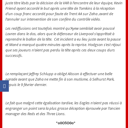
juste titre lésés par la décision de la VAR à l’encontre de leur équipe, Kevin
Friend ayant accordé le but après une tête de Tomkins à la réception
d’un coup franc accordé pour faute de Trent AA sur Zaha ,avant de
l’annuler sur intervention de son confère du contrôle vidéo.
Les rediffusions ont toutefois montré qu’Ayew semblait avoir poussé
Lovren dans le dos, alors que le défenseur de Liverpool s’apprêtait à
reprendre le ballon de la tête. Cet incident a eu lieu juste avant la pause
et Mané a marqué quatre minutes après la reprise. Hodgson s’est réjoui
que ses joueurs n’aient pas perdu la tête après ces deux coups durs
successifs.
Le remplaçant Jeffrey Schlupp a obligé Alisson à effectuer une belle
parade avant que Zaha ne mette fin à son mutisme, à Selhurst Park,
depuis le 9 février dernier.
Le fait que malgré cette égalisation tardive, les Eagles n’aient pas réussi à
engranger un point sera la plus grosse déception éprouvée par l’ancien
manager des Reds et des Three Lions.
°o0O§O0o°