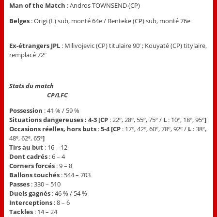
Man of the Match
: Andros TOWNSEND (CP)
Belges
: Origi (L) sub, monté 64e / Benteke (CP) sub, monté 76e
Ex-étrangers JPL
: Milivojevic (CP) titulaire 90’ ; Kouyaté (CP) titylaire,
remplacé 72
e
Stats du match
CP/
LFC
Possession
: 41 % / 59 %
Situations dangereuses :
4-3
[CP
: 22
, 28
, 55
, 75
/
L
: 10
, 18
, 95
]
e
e
e
e
e
e
e
Occasions réelles, hors buts
:
5-4 [
CP
: 17
, 42
, 60
, 78
, 92
/
L
: 38
,
e
e
e
e
e
e
48
, 62
, 65
]
e
e
e
Tirs au but
: 16 – 12
Dont cadrés
: 6 – 4
Corners forcés
: 9 – 8
Ballons touchés
: 544 – 703
Passes
: 330 – 510
Duels gagnés
: 46 % / 54 %
Interceptions
: 8 – 6
Tackles
: 14 – 24