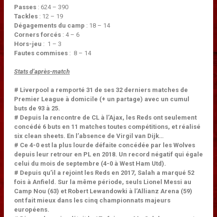
Passes
: 624 – 390
Tackles
: 12 – 19
Dégagements du camp
: 18 – 14
Corners forcés
: 4 – 6
Hors-jeu
: 1 – 3
Fautes commises
: 8 – 14
Stats d’après-match
#
Liverpool a remporté 31 de ses 32 derniers matches de
Premier League à domicile (+ un partage) avec un cumul
buts de 93 à 25.
# Depuis la rencontre de CL à l’Ajax, les Reds ont seulement
concédé 6 buts en 11 matches toutes compétitions, et réalisé
six clean sheets. En l’absence de Virgil van Dijk…
# Ce 4-0 est la plus lourde défaite concédée par les Wolves
depuis leur retrour en PL en 2018. Un record négatif qui égale
celui du mois de septembre (4-0 à West Ham Utd).
# Depuis qu’il a rejoint les Reds en 2017, Salah a marqué 52
fois à Anfield. Sur la même période, seuls Lionel Messi au
Camp Nou (63) et Robert Lewandowki à l’Allianz Arena (59)
ont fait mieux dans les cinq championnats majeurs
européens.