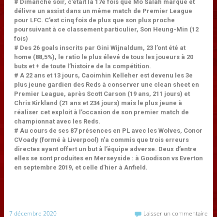
# Dimanche soir, c’était la 17e fois que Mo Salah marque et
délivre un assist dans un même match de Premier League
pour LFC. C’est cinq fois de plus que son plus proche
poursuivant à ce classement particulier, Son Heung-Min (12
fois)
# Des 26 goals inscrits par Gini Wijnaldum, 23 l’ont été at
home (88,5%), le ratio le plus élevé de tous les joueurs à 20
buts et + de toute l’histoire de la compétition.
# A 22 ans et 13 jours, Caoimhin Kelleher est devenu les 3e
plus jeune gardien des Reds à conserver une clean sheet en
Premier League, après Scott Carson (19 ans, 211 jours) et
Chris Kirkland (21 ans et 234 jours) mais le plus jeune à
réaliser cet exploit à l’occasion de son premier match de
championnat avec les Reds.
# Au cours de ses 87 présences en PL avec les Wolves, Conor
CVoady (formé à Liverpool) n’a commis que trois erreurs
directes ayant offert un but à l’équipe adverse. Deux d’entre
elles se sont produites en Merseyside : à Goodison vs Everton
en septembre 2019, et celle d’hier à Anfield.
7 décembre 2020
Laisser un commentaire