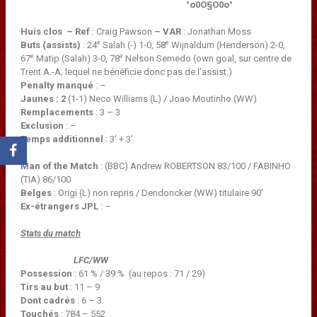
°o0O§O0o°
Huis clos – Ref
: Craig Pawson
– VAR
: Jonathan Moss
e
e
Buts (assists)
: 24
Salah (-) 1-0, 58
Wijnaldum (Henderson) 2-0,
e
e
67
Matip (Salah) 3-0, 78
Nelson Semedo (own goal, sur centre de
Trent A.-A, lequel ne bénéficie donc pas de l’assist.)
Penalty manqué
: –
Jaunes : 2
(1-1) Neco Williams (L) / Joao Moutinho (WW)
Remplacements
: 3 – 3
Exclusion
: –
Temps additionnel
: 3’ + 3’
Man of the Match
: (BBC) Andrew ROBERTSON 83/100 / FABINHO
(TIA) 86/100
Belges
: Origi (L) non repris / Dendoncker (WW) titulaire 90’
Ex-étrangers JPL
: –
Stats du match
LFC
/
WW
Possession
: 61 % / 39 % (au repos : 71 / 29)
Tirs au but
: 11 – 9
Dont cadrés
: 6 – 3
Touchés
: 784 – 552