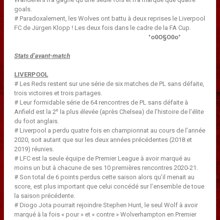
goals.
# Paradoxalement, les Wolves ont battu à deux reprises le Liverpool
FC de Jürgen Klopp ! Les deux fois dans le cadre de la FA Cup.
°o0O§O0o°
Stats d’avant-match
LIVERPOOL
# Les Reds restent sur une série de six matches de PL sans défaite,
trois victoires et trois partages.
# Leur formidable série de 64 rencontres de PL sans défaite à
e
Anfield est la 2
la plus élevée (après Chelsea) de l’histoire de l’élite
du foot anglais.
# Liverpool a perdu quatre fois en championnat au cours de l’année
2020, soit autant que sur les deux années précédentes (2018 et
2019) réunies.
# LFC est la seule équipe de Premier League à avoir marqué au
moins un but à chacune de ses 10 premières rencontres 2020-21.
# Son total de 6 points perdus cette saison alors qu’il menait au
score, est plus important que celui concédé sur l’ensemble de toue
la saison précédente.
# Diogo Jota pourrait rejoindre Stephen Hunt, le seul Wolf à avoir
marqué à la fois « pour » et « contre » Wolverhampton en Premier