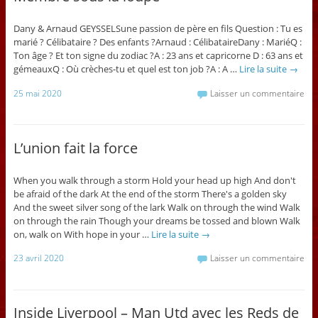
Dany & Arnaud GEYSSELSune passion de père en fils Question : Tu es
marié ? Célibataire ? Des enfants ?Arnaud : CélibataireDany : MariéQ :
Ton âge ? Et ton signe du zodiac ?A : 23 ans et capricorne D : 63 ans et
gémeauxQ : Où crèches-tu et quel est ton job ?A : A …
Lire la suite
→
25 mai 2020
Laisser un commentaire
L’union fait la force
When you walk through a storm Hold your head up high And don't
be afraid of the dark At the end of the storm There's a golden sky
And the sweet silver song of the lark Walk on through the wind Walk
on through the rain Though your dreams be tossed and blown Walk
on, walk on With hope in your …
Lire la suite
→
23 avril 2020
Laisser un commentaire
Inside Liverpool – Man Utd avec les Reds de